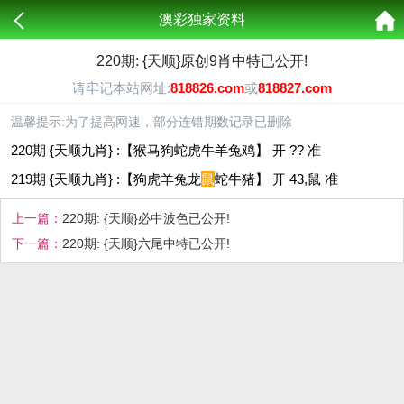
澳彩独家资料
220期: {天顺}原创9肖中特已公开!
请牢记本站网址:
818826.com
或
818827.com
温馨提示:为了提高网速，部分连错期数记录已删除
220期 {天顺九肖} :【猴马狗蛇虎牛羊兔鸡】 开 ?? 准
219期 {天顺九肖} :【狗虎羊兔龙
鼠
蛇牛猪】 开 43,鼠 准
上一篇：
220期: {天顺}必中波色已公开!
下一篇：
220期: {天顺}六尾中特已公开!