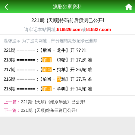
澳彩独家资料
221期: {天顺}特码前后预测已公开!
请牢记本站网址:
818826.com
或
818827.com
温馨提示:为了提高网速，部分连错期数记录已删除
221期 ======= :【后肖 + 龙牛】开 ?? 准
218期 ======= :【
前肖
+ 鸡猪】开 17,虎 准
217期 ======= :【
前肖
+ 狗羊】开 26,蛇 准
216期 ======= :【前肖 +
马
鸡】开 37,马 准
215期 ======= :【
前肖
+ 羊狗】开 14,蛇 准
上一篇：
221期: {天顺}《绝杀半波》已公开!
下一篇：
221期: {天顺}绝杀三肖已公开!