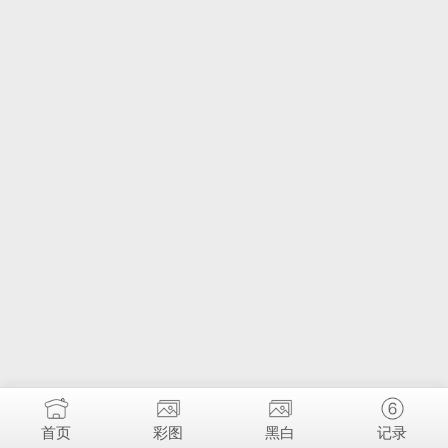
首页
彩图
黑白
记录