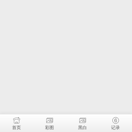
首页
彩图
黑白
记录