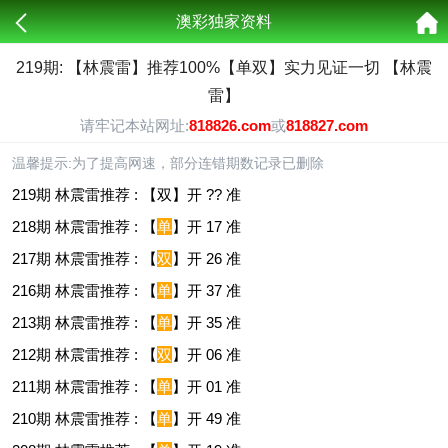
澳彩独家资料
219期: 【林震雷】推荐100%【单双】实力见证一切 【林震
雷】
请牢记本站网址:
818826.com
或
818827.com
温馨提示:为了提高网速，部分连错期数记录已删除
219期 林震雷推荐 : 【双】开 ?? 准
218期 林震雷推荐 : 【
单
】开 17 准
217期 林震雷推荐 : 【
双
】开 26 准
216期 林震雷推荐 : 【
单
】开 37 准
213期 林震雷推荐 : 【
单
】开 35 准
212期 林震雷推荐 : 【
双
】开 06 准
211期 林震雷推荐 : 【
单
】开 01 准
210期 林震雷推荐 : 【
单
】开 49 准