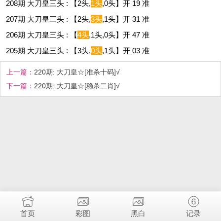
208期 大刀皇三头 : 【2头,
1头
,0头】开 19 准
207期 大刀皇三头 : 【2头,
3头
,1头】开 31 准
206期 大刀皇三头 : 【
4头
,1头,0头】开 47 准
205期 大刀皇三头 : 【3头,
0头
,1头】开 03 准
上一篇：
220期: 大刀皇☆[准杀十码]√
下一篇：
220期: 大刀皇☆[稳杀二肖]√
首页
彩图
黑白
记录