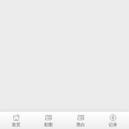
首页
彩图
黑白
记录