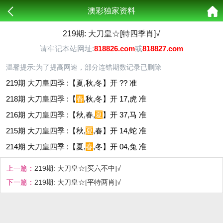
澳彩独家资料
219期: 大刀皇☆[特四季肖]√
请牢记本站网址:
818826.com
或
818827.com
温馨提示:为了提高网速，部分连错期数记录已删除
219期 大刀皇四季 :【夏,秋,冬】开 ?? 准
218期 大刀皇四季 :【
春
,秋,冬】开 17,虎 准
216期 大刀皇四季 :【秋,春,
夏
】开 37,马 准
215期 大刀皇四季 :【秋,
夏
,春】开 14,蛇 准
214期 大刀皇四季 :【夏,
春
,冬】开 04,兔 准
上一篇：
219期: 大刀皇☆[买六不中]√
下一篇：
219期: 大刀皇☆[平特两肖]√