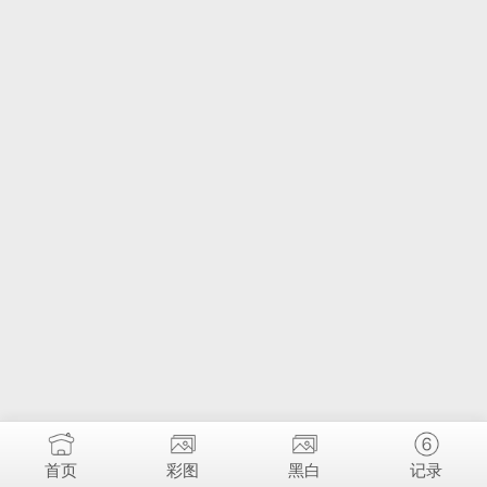
首页
彩图
黑白
记录