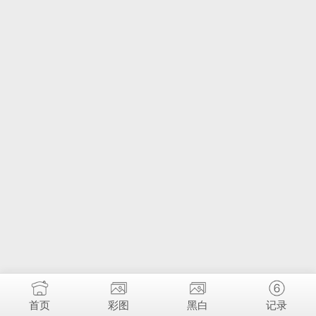
首页
彩图
黑白
记录