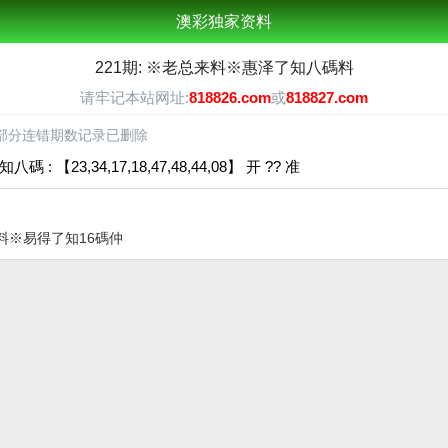
澳彩独家资料
221期: ※老总来料※惠泽了知八碼料
请牢记本站网址:
818826.com
或
818827.com
部分连错期数记录已删除
 【23,34,17,18,47,48,44,08】 开 ?? 准
来料※易得了知16碼仲