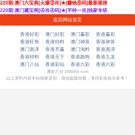
220期:澳门六宝典[火爆③肖]★[赚钱⑥码]最新规律
220期:澳门藏宝阁[④肖④码]★[平特一肖]独家专研
返回网站首页
香港好彩
澳门好彩
澳门赢彩
香港赢彩
香港旺角
香港特料
澳门神算
香港神算
澳门惠泽
香港齐赢
澳门淘料
香港惠泽
香港特料
香港天下
香港跑狗
香港九龙
澳门八仙
香港彩仙
香港六彩
香港六彩
澳彩六合:588665.com
以上资料内容本站独家原创，请勿盗版转载，谨供彩友娱乐参考！