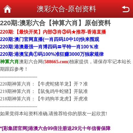
澳彩六合-原创资料
220期:澳彩六合【神算六肖】原创资料
220期:【最快开奖】内部③肖③码★推荐-香港直播
220期:澳门官网直播(一肖四码10中10)快来围观
220期:港澳最强一肖博四码〓平特一肖100％准
220期:港澳宝典①码100%准狂赚3000万独家规律
神算六肖
澳彩六合网(
588665.com
)独家提供，请保存牢记本站长
期跟踪参考！
-------------------------
220
期神算六肖：【牛虎蛇猪羊龙】开？准
219
期神算六肖：【鼠兔鸡牛蛇猪】开鼠准
218
期神算六肖：【牛鸡狗羊龙虎】开虎准
-------------------------
如果觉得本站资料准确,请推荐给你的朋友一起欣赏!
*[彩集团官网]港澳六合99倍注册送29元十年信誉保障