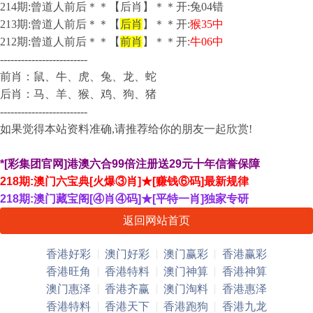
214期:曾道人前后＊＊【后肖】＊＊开:兔04错
213期:曾道人前后＊＊【
后肖
】＊＊开:
猴35中
212期:曾道人前后＊＊【
前肖
】＊＊开:
牛06中
-------------------------
前肖：鼠、牛、虎、兔、龙、蛇
后肖：马、羊、猴、鸡、狗、猪
-------------------------
如果觉得本站资料准确,请推荐给你的朋友一起欣赏!
*[彩集团官网]港澳六合99倍注册送29元十年信誉保障
218期:澳门六宝典[火爆③肖]★[赚钱⑥码]最新规律
218期:澳门藏宝阁[④肖④码]★[平特一肖]独家专研
返回网站首页
香港好彩
澳门好彩
澳门赢彩
香港赢彩
香港旺角
香港特料
澳门神算
香港神算
澳门惠泽
香港齐赢
澳门淘料
香港惠泽
香港特料
香港天下
香港跑狗
香港九龙