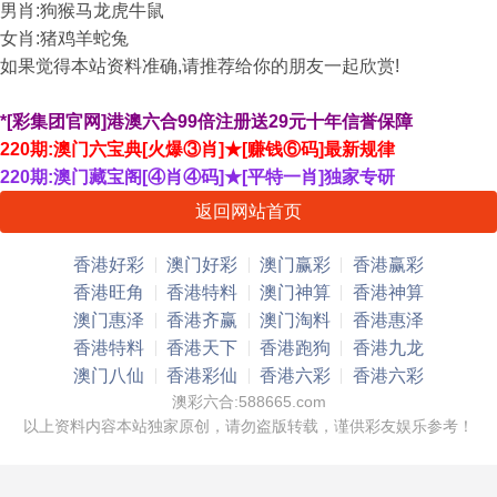
男肖:狗猴马龙虎牛鼠
女肖:猪鸡羊蛇兔
如果觉得本站资料准确,请推荐给你的朋友一起欣赏!
*[彩集团官网]港澳六合99倍注册送29元十年信誉保障
220期:澳门六宝典[火爆③肖]★[赚钱⑥码]最新规律
220期:澳门藏宝阁[④肖④码]★[平特一肖]独家专研
返回网站首页
香港好彩
澳门好彩
澳门赢彩
香港赢彩
香港旺角
香港特料
澳门神算
香港神算
澳门惠泽
香港齐赢
澳门淘料
香港惠泽
香港特料
香港天下
香港跑狗
香港九龙
澳门八仙
香港彩仙
香港六彩
香港六彩
澳彩六合:588665.com
以上资料内容本站独家原创，请勿盗版转载，谨供彩友娱乐参考！