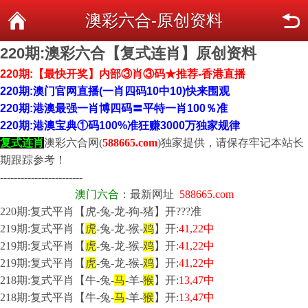
澳彩六合-原创资料
220期:澳彩六合【复式连肖】原创资料
220期:【最快开奖】内部③肖③码★推荐-香港直播
220期:澳门官网直播(一肖四码10中10)快来围观
220期:港澳最强一肖博四码〓平特一肖100％准
220期:港澳宝典①码100%准狂赚3000万独家规律
复式连肖
澳彩六合网(
588665.com
)独家提供，请保存牢记本站长
期跟踪参考！
------------------------
澳门六合
：最新网址
588665.com
220期:复式平肖【虎-兔-龙-狗-猪】开???准
219期:复式平肖【
虎
-兔-龙-猴-
鸡
】开:
41,22中
219期:复式平肖【
虎
-兔-龙-猴-
鸡
】开:
41,22中
219期:复式平肖【
虎
-兔-龙-猴-
鸡
】开:
41,22中
218期:复式平肖【牛-兔-
马
-羊-
猴
】开:
13,47中
218期:复式平肖【牛-兔-
马
-羊-
猴
】开:
13,47中