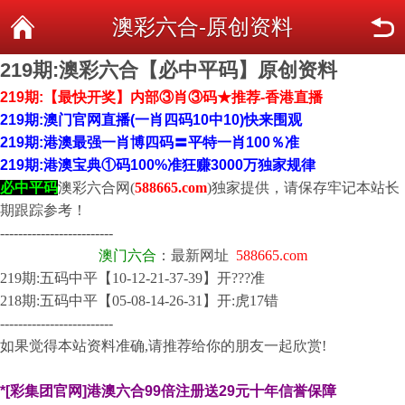
澳彩六合-原创资料
219期:澳彩六合【必中平码】原创资料
219期:【最快开奖】内部③肖③码★推荐-香港直播
219期:澳门官网直播(一肖四码10中10)快来围观
219期:港澳最强一肖博四码〓平特一肖100％准
219期:港澳宝典①码100%准狂赚3000万独家规律
必中平码
澳彩六合网(
588665.com
)独家提供，请保存牢记本站长
期跟踪参考！
-------------------------
澳门六合
：最新网址
588665.com
219期:五码中平【10-12-21-37-39】开???准
218期:五码中平【05-08-14-26-31】开:虎17错
-------------------------
如果觉得本站资料准确,请推荐给你的朋友一起欣赏!
*[彩集团官网]港澳六合99倍注册送29元十年信誉保障