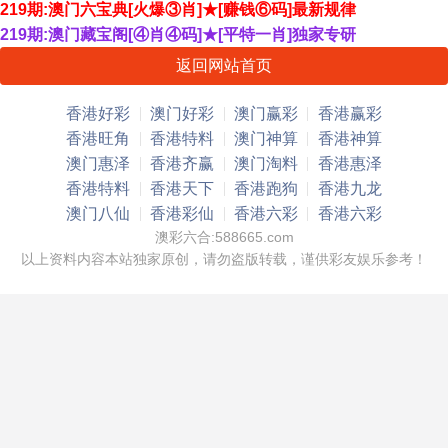
219期:澳门六宝典[火爆③肖]★[赚钱⑥码]最新规律
219期:澳门藏宝阁[④肖④码]★[平特一肖]独家专研
返回网站首页
香港好彩
澳门好彩
澳门赢彩
香港赢彩
香港旺角
香港特料
澳门神算
香港神算
澳门惠泽
香港齐赢
澳门淘料
香港惠泽
香港特料
香港天下
香港跑狗
香港九龙
澳门八仙
香港彩仙
香港六彩
香港六彩
澳彩六合:588665.com
以上资料内容本站独家原创，请勿盗版转载，谨供彩友娱乐参考！