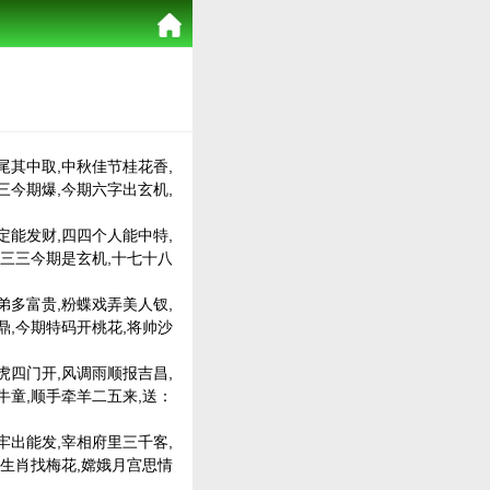
尾其中取,中秋佳节桂花香,
三今期爆,今期六字出玄机,
定能发财,四四个人能中特,
,三三今期是玄机,十七十八
弟多富贵,粉蝶戏弄美人钗,
鼎,今期特码开桃花,将帅沙
虎四门开,风调雨顺报吉昌,
牛童,顺手牵羊二五来,送：
牢出能发,宰相府里三千客,
期生肖找梅花,嫦娥月宫思情