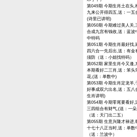
第049期 今期生肖土在头
九来公开得四五,送：一五
(诗里已讲明)
第050期 今期难过美人关
合成九宫有钱收,送：蓝波
中特码
第051期 今期生肖最好找
四六合一先后出,送：有金
须防（送：小姐找特码）
第052期 家里生肖今又逢
本期看好二三肖,送：笨头
花,(送：单数中)
第053期 今期生肖定龙羊
好事成双六出名,送：五八
生肖讲明)
第054期 今期零尾要看好
三四组合有财气,(送：一朵
（送：天门出二五）
第055期 生意兴隆才禄进
十七十八正当时,送：单数
（送：兰波中）