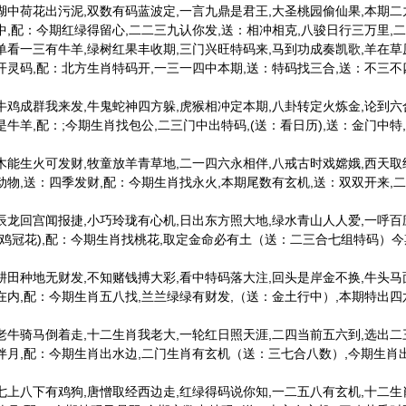
,湖中荷花出污泥,双数有码蓝波定,一言九鼎是君王,大圣桃园偷仙果,本期二
中,配：今期红绿得留心,二二三九认你发,送：相冲相克,八骏日行三万里,
,单看一三有牛羊,绿树红果丰收期,三门兴旺特码来,马到功成奏凯歌,羊在草
开灵码,配：北方生肖特码开,一三一四中本期,送：特码找三合,送：不三不
,牛鸡成群我来发,牛鬼蛇神四方躲,虎猴相冲定本期,八卦转定火炼金,论到六
牛羊,配：;今期生肖找包公,二三门中出特码,(送：看日历),送：金门中特
,木能生火可发财,牧童放羊青草地,二一四六永相伴,八戒古时戏嫦娥,西天取
动物,送：四季发财,配：今期生肖找永火,本期尾数有玄机,送：双双开来,
,辰龙回宫闻报捷,小巧玲珑有心机,日出东方照大地,绿水青山人人爱,一呼百
朵鸡冠花),配：今期生肖找桃花,取定金命必有土（送：二三合七组特码）今
,耕田种地无财发,不知赌钱搏大彩,看中特码落大注,回头是岸金不换,牛头马
在内,配：今期生肖五八找,兰兰绿绿有财发,（送：金土行中）,本期特出四
,老牛骑马倒着走,十二生肖我老大,一轮红日照天涯,二四当前五六到,选出二
伴月,配：今期生肖出水边,二门生肖有玄机（送：三七合八数）,今期生肖
,七上八下有鸡狗,唐憎取经西边走,红绿得码说你知,一二五八有玄机,十二生