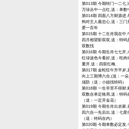
第013期 今期特门一二七
万绿丛中一点红,送：单数
第014期 四面八方财源进
狗对主人最忠心,送：三门
爱一百年
第015期 十二生肖我在中
四月相望影双双,送：特码是
双数找
第016期 今期生肖七七开
红绿波色今看好,送：吃肉
重开,送：四双红梅,
第017期 金蛇狂午升平岁
向上三期博六合,(送：一
须防（送：小姐找特码）
第018期 一生辛苦不得财
双数合单定格局,送：特码
（送：一定开金花）
第019期 今期生肖出农家
四六合一先后出,送：七星
（送：特码在内）
第020期 今期单数必定发