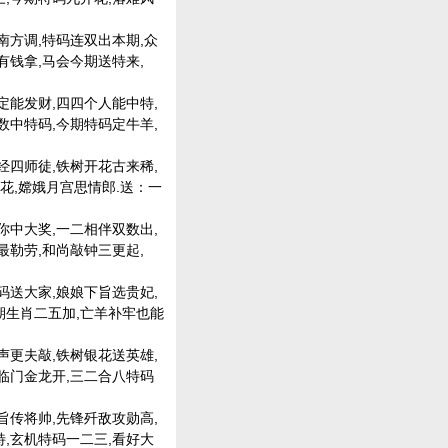
南方调,特码连双出本期,众
有钱拿,马会今期送特来,
定能发财,四四个人能中特,
数中特码,今期特码定牛羊,
经四师徒,铁树开花古来稀,
花,嫦娥月宫思情郎.送：一
你中大奖,一二相伴双数出,
最勒劳,和尚敲钟三更起,
码送大家,娘娘下旨选贵妃,
期生肖二五加,亡羊补牢也能
声更夫敲,铁树银花送英雄,
福临门金龙开,三二合八特码
旨传将帅,先锋歼敌攻勋高,
特,玄机特码一二三,看好大