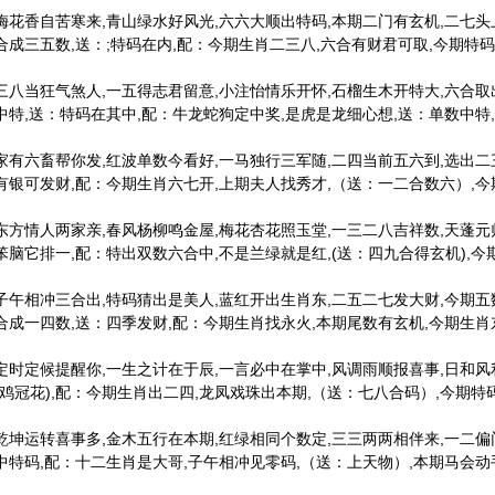
,梅花香自苦寒来,青山绿水好风光,六六大顺出特码,本期二门有玄机,二七头
合成三五数,送：;特码在内,配：今期生肖二三八,六合有财君可取,今期特码
,三八当狂气煞人,一五得志君留意,小注怡情乐开怀,石榴生木开特大,六合取
中特,送：特码在其中,配：牛龙蛇狗定中奖,是虎是龙细心想,送：单数中特
,家有六畜帮你发,红波单数今看好,一马独行三军随,二四当前五六到,选出二
有银可发财,配：今期生肖六七开,上期夫人找秀才,（送：一二合数六）,今
,东方情人两家亲,春风杨柳鸣金屋,梅花杏花照玉堂,一三二八吉祥数,天蓬元
笨脑它排一,配：特出双数六合中,不是兰绿就是红,(送：四九合得玄机),今
,子午相冲三合出,特码猜出是美人,蓝红开出生肖东,二五二七发大财,今期五
合成一四数,送：四季发财,配：今期生肖找永火,本期尾数有玄机,今期生肖东
,定时定候提醒你,一生之计在于辰,一言必中在掌中,风调雨顺报喜事,日和风
鸡冠花),配：今期生肖出二四,龙凤戏珠出本期,（送：七八合码）,今期特
,乾坤运转喜事多,金木五行在本期,红绿相同个数定,三三两两相伴来,一二偏
中特码,配：十二生肖是大哥,子午相冲见零码,（送：上天物）,本期马会动