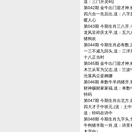
送：三门开灵码)
第042期 金牛出门迎才神
四六合一先后出,送：八字
暖人心
第043期 今期生肖三八开
龙风呈祥庆太平,送：五六
猪狗欢
第044期 今期生肖必有数
一三不减九回头,送：三洋
十八正当时
第045期 金牛出门迎才神
木兰从军为父志,送：兰波
沦落风尘姿婀娜
第046期 单数牛羊鸡猪开
财神赐财家家福,送：单数
特码
第047期 今期生肖出北方
四大才子中状元,(送：土
送：特码在诗中
第048期 今期生肖九字头
牛狗猪羊取一肖,送：诗里
木字中）