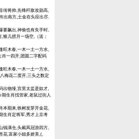
旨传将帅,先锋歼敌攻勋高,
肖出南方,土金在头应出尽.
爆要飙出,神偷也有失手时,
宫,猴儿捞月一场空,（送：
逢旺木春,一木一土一方水,
生肖一四开,团圆二字配码
逢旺木春,一木一土一方水,
一八梅花二度开,三头之数定
码出物垭,宫里太监是奴才,
今期生肖找管家,老鼠过街人
肖本期来,铁树发芽开金花,
期生肖定将军,秀才上京考
山钱满仓,头戴凤冠游四方,
花,富家小姐多娇美,(,