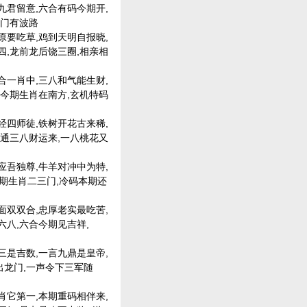
九君留意,六合有码今期开,
二门有波路
原要吃草,鸡到天明自报晓,
四,龙前龙后饶三圈,相亲相
合一肖中,三八和气能生财,
,今期生肖在南方,玄机特码
经四师徒,铁树开花古来稀,
二通三八财运来,一八桃花又
应吾独尊,牛羊对冲中为特,
期生肖二三门,冷码本期还
面双双合,忠厚老实最吃苦,
六八,六合今期见吉祥,
三是吉数,一言九鼎是皇帝,
出龙门,一声令下三军随
肖它第一,本期重码相伴来,