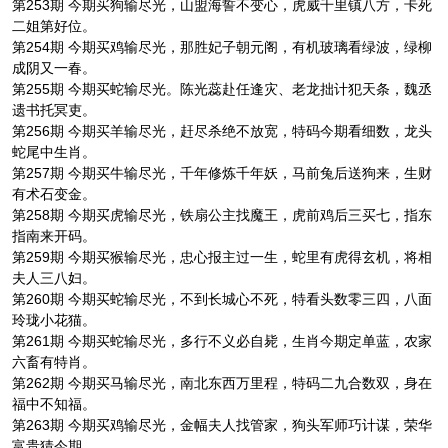
第253期 今期买狗输尽光，山盟海誓不变心，虎威千里镇八方，卡死
二姐第好位。
第254期 今期买鸡输尽光，那胜妃子朝元阁，有机玻璃看绿波，绿柳
成阴又一春。
第255期 今期买蛇输尽光。陈光蕊赴任逢灾、老龙拙计犯天条，魏丞
遗书托冥吏。
第256期 今期买羊输尽光，赶尽杀绝不放宽，特码今期看细数，龙头
蛇尾中生肖。
第257期 今期买牛输尽光，千年修炼千年妖，马前兔后送狗来，生财
有术石变金。
第258期 今期买虎输尽光，铁扇公主找魔王，虎前鸡后三买七，指东
指南来开码。
第259期 今期买猴输尽光，忠心报主过一生，蛇里有虎得玄机，将相
夫人三八妇。
第260期 今期买蛇输尽光，不到长城心不死，特看头数零三四，八面
玲珑小花猫。
第261期 今期买蛇输尽光，多行不义必自毙，生肖今期定单蓝，农家
六畜有特肖。
第262期 今期买马输尽光，南北东西万里程，特码二九合数双，身在
福中不知福。
第263期 今期买鸡输尽光，金幅夫人找管家，狗头军师巧计谋，荣华
富贵猜今期。