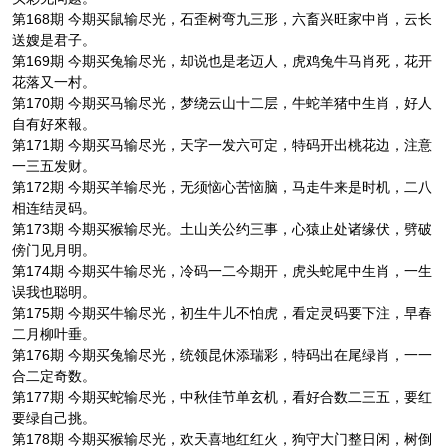
第168期 今期买鼠输尽光，石歪树弯九三形，六畜兴旺家中肖，云长
送嫂是君子。
第169期 今期买兔输尽光，却说也是老迈人，虎鸡兔牛马肖死，花开
花落又一村。
第170期 今期买马输尽光，梦绕云山十二层，牛蛇羊猪中生肖，好人
自有好來報。
第171期 今期买马输尽光，天字一发六可定，特码开出桃花边，注意
一三五发财。
第172期 今期买羊输尽光，无须恼心苦恼脑，马走牛来是时机，二八
相连结灵码。
第173期 今期买猴输尽光。土山关公约三事，心猿止处诸缘伏，劈破
傍门见月明。
第174期 今期买牛输尽光，冷码一二今期开，虎头蛇尾中生肖，一生
误我也聪明。
第175期 今期买牛输尽光，初生牛儿不怕虎，看定灵码要下注，早春
二月柳叶垂。
第176期 今期买兔输尽光，统领昆休添瑞彩，特码出在尾绿肖，一一
合二定奇数。
第177期 今期买蛇输尽光，中秋佳节单玄机，看好合数二三五，要红
要绿自己挑。
第178期 今期买猴输尽光，欢天喜地红红火，狗守大门整日闲，树倒