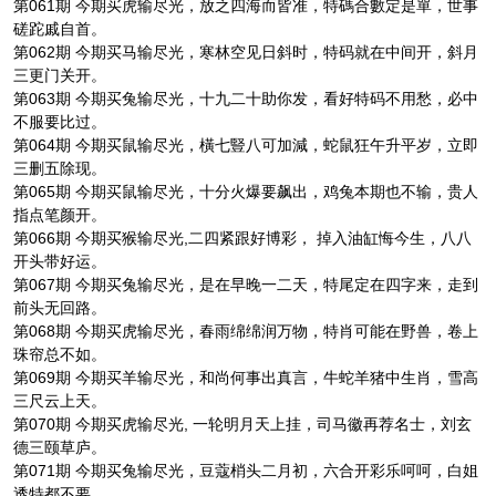
第061期 今期买虎输尽光，放之四海而皆准，特碼合數定是單，世事
磋跎戚自首。
第062期 今期买马输尽光，寒林空见日斜时，特码就在中间开，斜月
三更门关开。
第063期 今期买兔输尽光，十九二十助你发，看好特码不用愁，必中
不服要比过。
第064期 今期买鼠输尽光，橫七豎八可加減，蛇鼠狂午升平岁，立即
三删五除现。
第065期 今期买鼠输尽光，十分火爆要飙出，鸡兔本期也不输，贵人
指点笔颜开。
第066期 今期买猴输尽光,二四紧跟好博彩， 掉入油缸悔今生，八八
开头带好运。
第067期 今期买兔输尽光，是在早晚一二天，特尾定在四字来，走到
前头无回路。
第068期 今期买虎输尽光，春雨绵绵润万物，特肖可能在野兽，卷上
珠帘总不如。
第069期 今期买羊输尽光，和尚何事出真言，牛蛇羊猪中生肖，雪高
三尺云上天。
第070期 今期买虎输尽光, 一轮明月天上挂，司马徽再荐名士，刘玄
德三颐草庐。
第071期 今期买兔输尽光，豆蔻梢头二月初，六合开彩乐呵呵，白姐
透特都不要。