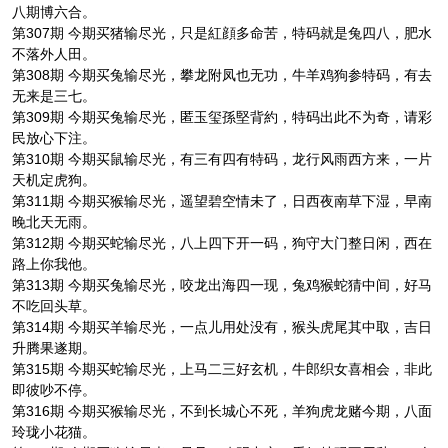
八期博六合。
第307期 今期买猪输尽光，只是紅顔多命苦，特码就是兔四八，肥水
不落外人田。
第308期 今期买兔输尽光，攀龙附凤也无功，牛羊鸡狗参特码，有去
无来是三七。
第309期 今期买兔输尽光，匿玉玺孫堅背約，特码出此不为奇，请彩
民放心下注。
第310期 今期买鼠输尽光，有三有四有特码，龙行风雨西方来，一片
天机定虎狗。
第311期 今期买猴输尽光，遥望碧空情未了，日西夜南草下湿，早南
晚北天无雨。
第312期 今期买蛇输尽光，八上四下开一码，狗守大门整日闲，西在
路上你我他。
第313期 今期买兔输尽光，咬龙出海四一现，兔鸡猴蛇猜中间，好马
不吃回头草。
第314期 今期买羊输尽光，一点儿用处没有，猴头虎尾其中取，吉日
升腾果遂期。
第315期 今期买蛇输尽光，上马二三好玄机，牛郎织女喜相会，非此
即彼吵不停。
第316期 今期买猴输尽光，不到长城心不死，羊狗虎龙赌今期，八面
玲珑小花猫。