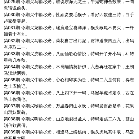
第029期 今期买马输尽光，谁说东海无龙王，牛鬼蛇神合数来，一句
鬼话说前头。
第030期 今期买牛输尽光，性顽贪耍毛猴子，看好四数连三特，白手
起家從零起。
第031期 今期买龙输尽光，瑞鹿送宝喜洋洋，猴头猴尾不要买，一杆
细看十有九。
第032期 今期买马输尽光，荷花自古出污泥，财神送来四五六，出码
有序取二一。
第033期 今期买虎输尽光，八面仙歌心情悦，特码开了开小码，斗转
星移几春秋。
第034期 今期买虎输尽光，不爲離情莫折伊，六畜再旺在家中，王朝
马汉站两旁。
第035期 今期买牛输尽光，心心相印实为贵，特码二六是何肖，得志
之士应慎记。
第036期 今期买牛输尽光，八上四下开一码，马猴羊虎肯定杀，西在
路上你我他。
第037期 今期买猴输尽光，万里春归山水欢，特码发财必是单，花果
山群妖聚義。
第038期 今期买狗输尽光，山崩地裂出圣人，特码走跳二六九，雙山
嶺伯欽留僧。
第039期 今期买牛输尽光，相逢马上纷桃雨，猴头虎尾其中取，乌云
敞开见太阳。