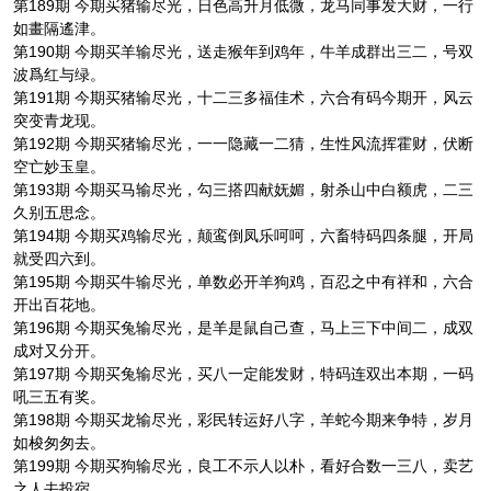
第189期 今期买猪输尽光，日色高升月低微，龙马同事发大财，一行
如畫隔遙津。
第190期 今期买羊输尽光，送走猴年到鸡年，牛羊成群出三二，号双
波爲红与绿。
第191期 今期买猪输尽光，十二三多福佳术，六合有码今期开，风云
突变青龙现。
第192期 今期买猪输尽光，一一隐藏一二猜，生性风流挥霍财，伏断
空亡妙玉皇。
第193期 今期买马输尽光，勾三搭四献妩媚，射杀山中白额虎，二三
久别五思念。
第194期 今期买鸡输尽光，颠鸾倒凤乐呵呵，六畜特码四条腿，开局
就受四六到。
第195期 今期买牛输尽光，单数必开羊狗鸡，百忍之中有祥和，六合
开出百花地。
第196期 今期买兔输尽光，是羊是鼠自己查，马上三下中间二，成双
成对又分开。
第197期 今期买兔输尽光，买八一定能发财，特码连双出本期，一码
吼三五有奖。
第198期 今期买龙输尽光，彩民转运好八字，羊蛇今期来争特，岁月
如梭匆匆去。
第199期 今期买狗输尽光，良工不示人以朴，看好合数一三八，卖艺
之人去投宿。