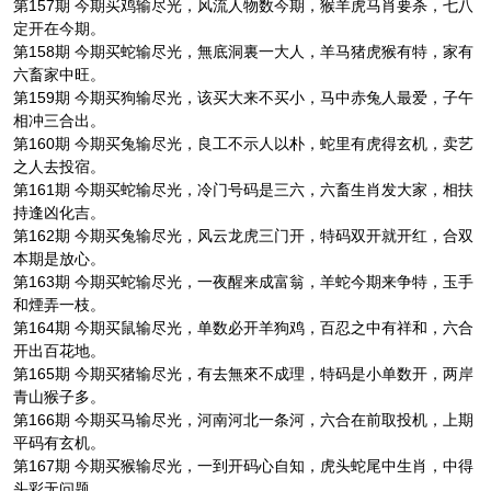
第157期 今期买鸡输尽光，风流人物数今期，猴羊虎马肖要杀，七八
定开在今期。
第158期 今期买蛇输尽光，無底洞裏一大人，羊马猪虎猴有特，家有
六畜家中旺。
第159期 今期买狗输尽光，该买大来不买小，马中赤兔人最爱，子午
相冲三合出。
第160期 今期买兔输尽光，良工不示人以朴，蛇里有虎得玄机，卖艺
之人去投宿。
第161期 今期买蛇输尽光，冷门号码是三六，六畜生肖发大家，相扶
持逢凶化吉。
第162期 今期买兔输尽光，风云龙虎三门开，特码双开就开红，合双
本期是放心。
第163期 今期买蛇输尽光，一夜醒来成富翁，羊蛇今期来争特，玉手
和煙弄一枝。
第164期 今期买鼠输尽光，单数必开羊狗鸡，百忍之中有祥和，六合
开出百花地。
第165期 今期买猪输尽光，有去無來不成理，特码是小单数开，两岸
青山猴子多。
第166期 今期买马输尽光，河南河北一条河，六合在前取投机，上期
平码有玄机。
第167期 今期买猴输尽光，一到开码心自知，虎头蛇尾中生肖，中得
头彩无问题。