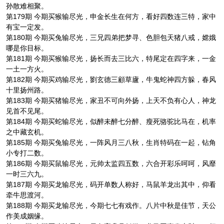
孙散难相聚。
第179期 今期买猴输尽光，申金长生在何方，看好四数连三特，家中
有宝一定发。
第180期 今期买兔输尽光，三兄四弟把梦寻、色胆包天猪八戒，嫦娥
哪是你目标。
第181期 今期买猴输尽光，扬长而去三比六，特尾定在四字来，一金
一土一方火。
第182期 今期买鸡输尽光，劉玄德三顧草廬，牛鬼蛇神四方躲，春风
十里扬州路。
第183期 今期买猪输尽光，家丑不可向外扬，上天不负有心人，神龙
见首不见尾。
第184期 今期买蛇输尽光，似醉未醉七分醉、瘦死骆驼比马在，机率
之中藏玄机。
第185期 今期买兔输尽光，一阵风月三八秋，生肖特码在一起，钻角
小专打二数。
第186期 今期买鼠输尽光，元帅太监四五数，六合开彩乐呵呵，风靡
一时三六九。
第187期 今期买龙输尽光，码开单数人称好，马鼠羊龙出其中，仰看
牵牛思渡河。
第188期 今期买龙输尽光，今期七七有戏作。八片中秋是佳节，天公
作美成姻缘。