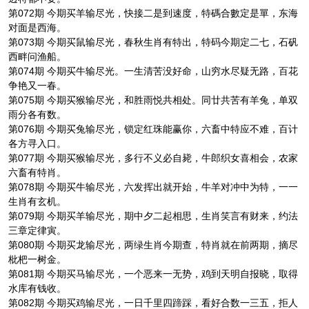
第072期 今期买羊输尽光，快接二是到速度，特碼合數定是單，东海
对面是西海。
第073期 今期买鼠输尽光，春秋生肖有特出，特码今期定二七，石矾
西畔问渔船。
第074期 今期买牛输尽光。一生清苦没好命，山穷水尽疑无路，百花
争艳又一春。
第075期 今期买猴输尽光，和胜雨悦共相处。同廿共苦有羊兔，单双
雨分各有数。
第076期 今期买兔输尽光，锁定红珠能赢你，六畜中特应不难，百计
各方寻入口。
第077期 今期买猴输尽光，多行不义必自毙，牛郎织女喜相会，农家
六畜有特肖。
第078期 今期买牛输尽光，六发挥出就开始，牛羊对冲中为特，一一
生肖有玄机。
第079期 今期买羊输尽光，期中夕二起相思，生肖笑言有财来，约法
三章定律寅。
第080期 今期买龙输尽光，两绿生肖今期查，特肖就在前两期，摘尽
枇杷一树金。
第081期 今期买马输尽光，一个恶来一无势，鸡到天明自报晓，取得
水库有钱收。
第082期 今期买鸡输尽光，一日千里四蹄踩，看好合数一三五，拒人