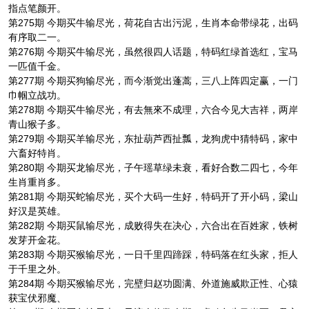
指点笔颜开。
第275期 今期买牛输尽光，荷花自古出污泥，生肖本命带绿花，出码
有序取二一。
第276期 今期买牛输尽光，虽然很四人话题，特码红绿首选红，宝马
一匹值千金。
第277期 今期买狗输尽光，而今渐觉出蓬蒿，三八上阵四定赢，一门
巾帼立战功。
第278期 今期买牛输尽光，有去無來不成理，六合今见大吉祥，两岸
青山猴子多。
第279期 今期买羊输尽光，东扯葫芦西扯瓢，龙狗虎中猜特码，家中
六畜好特肖。
第280期 今期买龙输尽光，子午瑶草绿未衰，看好合数二四七，今年
生肖重肖多。
第281期 今期买蛇输尽光，买个大码一生好，特码开了开小码，梁山
好汉是英雄。
第282期 今期买鼠输尽光，成败得失在决心，六合出在百姓家，铁树
发芽开金花。
第283期 今期买猴输尽光，一日千里四蹄踩，特码落在红头家，拒人
于千里之外。
第284期 今期买猴输尽光，完壁归赵功圆满、外道施威欺正性、心猿
获宝伏邪魔、