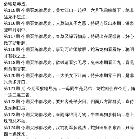
必输是养透。
第115期 今期买鸡输尽光，美女江山一起得、六月飞霜纷纷下，绝非
猛龙不过江。
第116期 今期买龙输尽光，人莫知其子之恶，特码连双出本期，瀑泉
聲畔月明中。
第117期 今期买羊输尽光，春草又绿万物苏，特码出在尾绿肖，好心
做了驴肝肺。
第118期 今期买兔输尽光，事到万难须放胆，蛇马龙狗看看好，聰明
才智我之上。
第119期 今期买羊输尽光，欲钱请看沙无尽，兔来本期看四九，喜见
树前闹杏花。
第120期 今期买牛输尽光，十大美女下江南，特头本期零三四，是非
只为多开口。
第121期 期 今期买猴输尽光，一母同生是兄弟，龙蛇相会在今期，随
一连二赢三番。
第122期 今期买牛输尽光，要知客处平安日。四面八方聚群英，直待
龙蛇到日辰。
第123期 今期买龙输尽光，春雨绵绵润万物，牛羊鸡狗参特码，卷上
珠帘总不如。
第124期 今期买猴输尽光，汉前将军多说法，蛇归田里各东西，只等
四七迅速来。