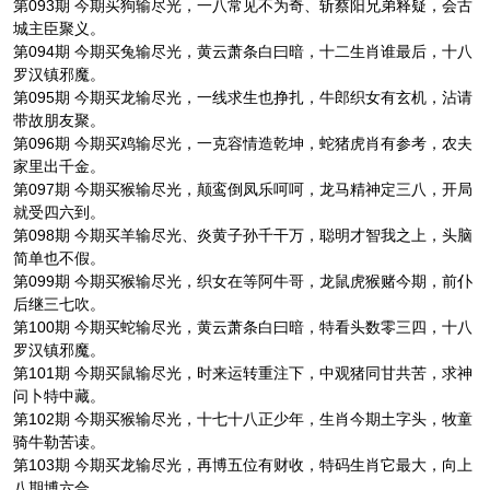
第093期 今期买狗输尽光，一八常见不为奇、斩蔡阳兄弟释疑，会古
城主臣聚义。
第094期 今期买兔输尽光，黄云萧条白曰暗，十二生肖谁最后，十八
罗汉镇邪魔。
第095期 今期买龙输尽光，一线求生也挣扎，牛郎织女有玄机，沾请
带故朋友聚。
第096期 今期买鸡输尽光，一克容情造乾坤，蛇猪虎肖有参考，农夫
家里出千金。
第097期 今期买猴输尽光，颠鸾倒凤乐呵呵，龙马精神定三八，开局
就受四六到。
第098期 今期买羊输尽光、炎黄子孙千干万，聪明才智我之上，头脑
简单也不假。
第099期 今期买猴输尽光，织女在等阿牛哥，龙鼠虎猴赌今期，前仆
后继三七吹。
第100期 今期买蛇输尽光，黄云萧条白曰暗，特看头数零三四，十八
罗汉镇邪魔。
第101期 今期买鼠输尽光，时来运转重注下，中观猪同甘共苦，求神
问卜特中藏。
第102期 今期买猴输尽光，十七十八正少年，生肖今期土字头，牧童
骑牛勒苦读。
第103期 今期买龙输尽光，再博五位有财收，特码生肖它最大，向上
八期博六合。