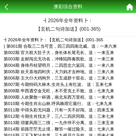
澳彩综合资料
┫
2026年全年资料┣：
【玄机二句诗加送】(001-365)
┫2026年全年资料┣：【玄机二句诗加送】(001-365
) 第001期 合取三二当可贵，四三四四南北威。送：一来六来
第002期 官大权大肚子大，身长体长尾毛长。送：一来五来
第003期 走财闯北无功名，冲锋陷阵奏凯歌。送：一来三来
第004期 身倚丹桂望明月，二四思念六返回。送：一来八来
第005期 欢天喜地四时庆，大力妈才去种地。送：三来八来
第006期 主大仆大鸡狗升，三五成群十双在。送：三来八来
第007期 今期特码大林木,生肖头上有红波。 送：五来七来
第008期 申西遇空金无旺，木不受克土不散。送：七来九来
第009期 人欢聚散一杯酒，南北东西万里程。送：一来六来
第010期 今期生肖出山林,呼风唤雨它最行。 送：七来九来
第011期 中得头彩无问题，只有一关不好闯。送：四来五来
第012期 今期生肖找太子，三八二四庆同期。送：三来七来
第013期 琐窗风雨三二情，一九作伴不分离。送：三来五来
第014期 前路茫茫无止境，鞭笞一催过险关。送：七来八来
第015期 三五飞絮沾衣裳，三九残花立马前。送：四来七来