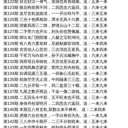
第122期 自古好汉一身气，英雄也有英雄难。送：五来一来
第123期 猪后狗前两不同，二四思念六返回。送：六来七来
第124期 道尽玄机波路清，一一开出特与平。送：三来五来
第125期 三光十色两相加，潭水无风十六磨。送：二来五来
第126期 琐窗风雨三二情，梦绕云山十二层。送：三来五来
第127期 二字带六也开出，到头你也赞佩服。送：三来七来
第128期 师出名门阴阳懂，八极之宝乾坤问。送：八来九来
第129期 有八有六要发财，呈娇献媚皆动情。送：一来四来
第130期 含笑动人心意切，三次消息五更风。送：九来四来
第131期 千军万马向前冲，孙子兵法藏胸中。送：六来八来
第132期 洞府瑶台添锦色，天宫佳景乐处多。送：六来九来
第133期 龙翔凤舞态婆娑，禁闭之所内有线。送：三来六来
第134期 自调花露三五毫，一四春心无处耗。送：一来三来
第135期 前路茫茫无止境，中间隔著三三恋。送：七来八来
第136期 二九分开取一个，四二盘里三十螺。送：三来九来
第137期 九尾之数开两边，千金一撒二值钱。送：二来六来
第138期 二五回头今中彩，五不旺来也不弱。送：三来一来
第139期 身倚丹桂望明月，二四思念六返回。送：一来八来
第140期 本期五八有玄机,双数出来不稀奇。 送：二来四来
第141期 虎猪六合在地支，一字出将你为先。送：一来九来
第142期 三八作伴今期开，二三不分朝前来。送：五来七来
第143期 一年四季穿棉衣，啃到骨头即满足。送：六来七来