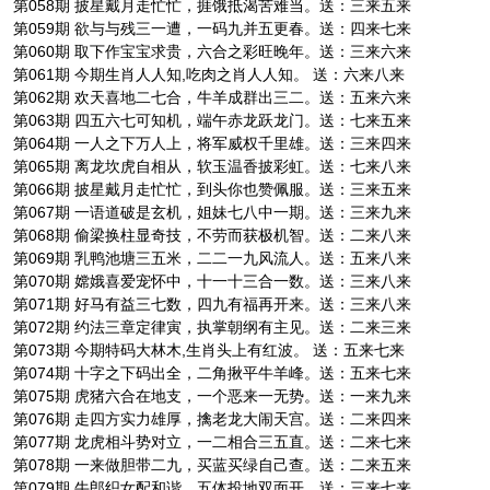
第058期 披星戴月走忙忙，捱饿抵渴苦难当。送：三来五来
第059期 欲与与残三一遭，一码九并五更春。送：四来七来
第060期 取下作宝宝求贵，六合之彩旺晚年。送：三来六来
第061期 今期生肖人人知,吃肉之肖人人知。 送：六来八来
第062期 欢天喜地二七合，牛羊成群出三二。送：五来六来
第063期 四五六七可知机，端午赤龙跃龙门。送：七来五来
第064期 一人之下万人上，将军威权千里雄。送：三来四来
第065期 离龙坎虎自相从，软玉温香披彩虹。送：七来八来
第066期 披星戴月走忙忙，到头你也赞佩服。送：三来五来
第067期 一语道破是玄机，姐妹七八中一期。送：三来九来
第068期 偷梁换柱显奇技，不劳而获极机智。送：二来八来
第069期 乳鸭池塘三五米，二二一九风流人。送：五来八来
第070期 嫦娥喜爱宠怀中，十一十三合一数。送：三来八来
第071期 好马有益三七数，四九有福再开来。送：三来八来
第072期 约法三章定律寅，执掌朝纲有主见。送：二来三来
第073期 今期特码大林木,生肖头上有红波。 送：五来七来
第074期 十字之下码出全，二角揪平牛羊峰。送：五来七来
第075期 虎猪六合在地支，一个恶来一无势。送：一来九来
第076期 走四方实力雄厚，擒老龙大闹天宫。送：二来四来
第077期 龙虎相斗势对立，一二相合三五直。送：二来七来
第078期 一来做胆带二九，买蓝买绿自己查。送：二来五来
第079期 牛郎织女配和谐，五体投地双面开。送：三来七来