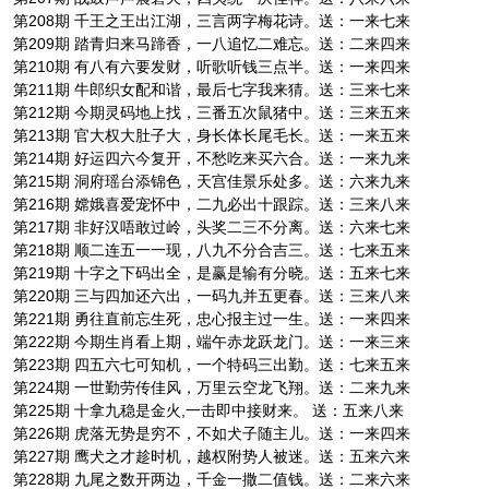
第208期 千王之王出江湖，三言两字梅花诗。送：一来七来
第209期 踏青归来马蹄香，一八追忆二难忘。送：二来四来
第210期 有八有六要发财，听歌听钱三点半。送：一来四来
第211期 牛郎织女配和谐，最后七字我来猜。送：三来七来
第212期 今期灵码地上找，三番五次鼠猪中。送：三来五来
第213期 官大权大肚子大，身长体长尾毛长。送：一来五来
第214期 好运四六今复开，不愁吃来买六合。送：一来九来
第215期 洞府瑶台添锦色，天宫佳景乐处多。送：六来九来
第216期 嫦娥喜爱宠怀中，二九必出十跟踪。送：三来八来
第217期 非好汉唔敢过岭，头奖二三不分离。送：六来七来
第218期 顺二连五一一现，八九不分合吉三。送：七来五来
第219期 十字之下码出全，是赢是输有分晓。送：五来七来
第220期 三与四加还六出，一码九并五更春。送：三来八来
第221期 勇往直前忘生死，忠心报主过一生。送：一来四来
第222期 今期生肖看上期，端午赤龙跃龙门。送：一来三来
第223期 四五六七可知机，一个特码三出勤。送：七来五来
第224期 一世勤劳传佳风，万里云空龙飞翔。送：二来九来
第225期 十拿九稳是金火,一击即中接财来。 送：五来八来
第226期 虎落无势是穷不，不如犬子随主儿。送：一来四来
第227期 鹰犬之才趁时机，越权附势人被迷。送：五来六来
第228期 九尾之数开两边，千金一撒二值钱。送：二来六来