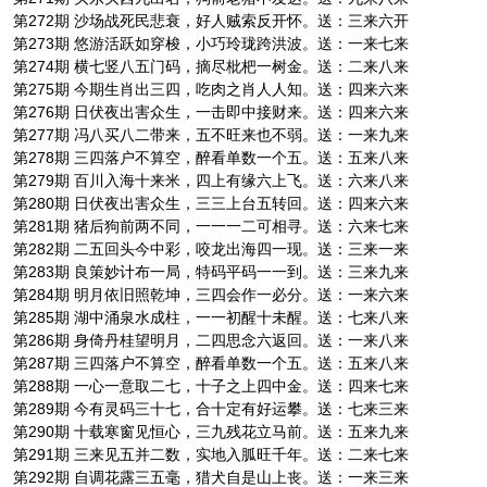
第272期 沙场战死民悲衰，好人贼索反开怀。送：三来六开
第273期 悠游活跃如穿梭，小巧玲珑跨洪波。送：一来七来
第274期 横七竖八五门码，摘尽枇杷一树金。送：二来八来
第275期 今期生肖出三四，吃肉之肖人人知。送：四来六来
第276期 日伏夜出害众生，一击即中接财来。送：四来六来
第277期 冯八买八二带来，五不旺来也不弱。送：一来九来
第278期 三四落户不算空，醉看单数一个五。送：五来八来
第279期 百川入海十来米，四上有缘六上飞。送：六来八来
第280期 日伏夜出害众生，三三上台五转回。送：四来六来
第281期 猪后狗前两不同，一一一二可相寻。送：六来七来
第282期 二五回头今中彩，咬龙出海四一现。送：三来一来
第283期 良策妙计布一局，特码平码一一到。送：三来九来
第284期 明月依旧照乾坤，三四会作一必分。送：一来六来
第285期 湖中涌泉水成柱，一一初醒十未醒。送：七来八来
第286期 身倚丹桂望明月，二四思念六返回。送：一来八来
第287期 三四落户不算空，醉看单数一个五。送：五来八来
第288期 一心一意取二七，十子之上四中金。送：四来七来
第289期 今有灵码三十七，合十定有好运攀。送：七来三来
第290期 十载寒窗见恒心，三九残花立马前。送：五来九来
第291期 三来见五并二数，实地入胍旺千年。送：二来七来
第292期 自调花露三五毫，猎犬自是山上丧。送：一来三来