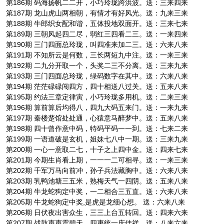
第186期 码海扬帆二二开，小巧玲珑跨洪波。送：三来四来
第187期 龙山虎山两相朝，有情才有好风光。送：九来三来
第188期 牛郎织女配和谐，五体投地双面开。送：三来七来
第189期 三朝风起四二尽，弱红三四看二三。送：一来四来
第190期 三门四面总玲珑，叫四准来加二三。送：六来八来
第191期 不知所云是何数，三长两短九中注。送：一来三来
第192期 二九分开取一个，头奖二三不分离。送：三来九来
第193期 三门四面总玲珑，绿码数字在其中。送：六来八来
第194期 茫茫碌碌闯四方，四十相送八过关。送：五来八来
第195期 约法三章定律寅，小巧玲珑多用机。送：二来三来
第196期 算前算后均得八，四九大码五来门。送：一来九来
第197期 秦楼楚馆处处通，心猿意马醉梦中。送：五来八来
第198期 四十曾作意中码，特码平码一一到。送：七来二来
第199期 一语道破是玄机，姐妹七八中一期。送：三来九来
第200期 一心一意取二七，十子之上四中金。送：四来七来
第201期 今期生肖看上期，一一一二可相寻。送：一来三来
第202期 千军万马向前冲，孙子兵法藏胸中。送：六来八来
第203期 乳鸭池塘三五米，熟梅天气一四阴。送：五来八来
第204期 牛龙蛇狗定中奖，一二相合三五直。送：六来八来
第205期 牛龙蛇狗定中奖,是虎是龙细心想。 送：六来八来
第206期 日伏夜出害众生，三三上台五转回。送：四来六来
第207期 战鼓声声震碧天，四夷统一庆佳祥。送：八来六来