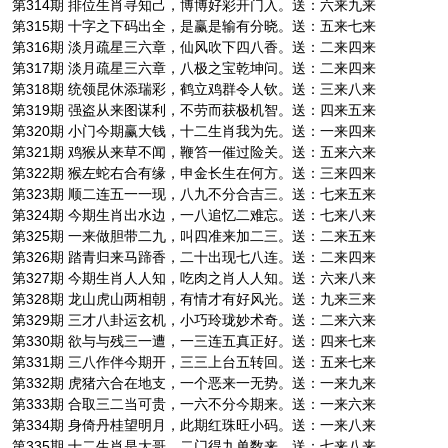
第314期 排位生肖寻知己，博博好彩开门入。送：六来九来
第315期 十字之下码出全，是赢是输有分晓。送：五来七来
第316期 淡月疏星三六章，仙风吹下四八香。送：二来四来
第317期 淡月疏星三六章，八极之宝乾坤问。送：二来四来
第318期 统领昆休添瑞彩，鹤立鸡群令人钦。送：三来八来
第319期 强盗从来图谋利，不劳而获极机智。送：四来五来
第320期 小门今期赢大钱，十二生肖我为先。送：一来四来
第321期 鸡猴从来草不闻，鞭笞一催过险关。送：五来六来
第322期 猴左蛇右合有缘，申金长生在何方。送：三来四来
第323期 顺二连五一一现，八九不分合吉三。送：七来五来
第324期 今期生肖出水边，一八追忆二难忘。送：七来八来
第325期 一来做胆带二九，叫四准来加二三。送：二来五来
第326期 踏青归来马蹄香，二十出现七八连。送：二来四来
第327期 今期生肖人人知，吃肉之肖人人知。送：六来八来
第328期 龙山虎山两相朝，有情才有好风光。送：九来三来
第329期 三才八卦运玄机，小巧玲珑妙术奇。送：二来六来
第330期 欲与与残三一遭，一三连五真正好。送：四来七来
第331期 三八作伴今期开，三三上台五转回。送：五来七来
第332期 虎猪六合在地支，一个恶来一无势。送：一来九来
第333期 合取三二当可贵，一六不分今期来。送：一来六来
第334期 身倚丹桂望明月，此期红珠旺小码。送：一来八来
第335期 十二生肖是大哥，二门得九单数来。送：七来八来