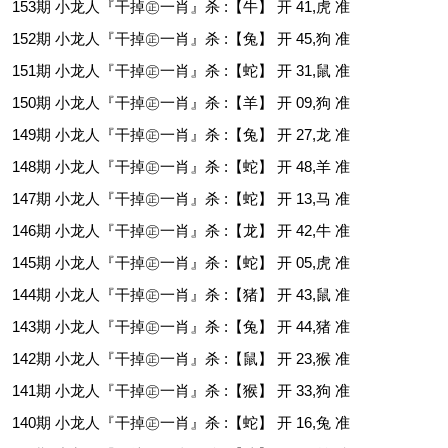
153期 小龙人『干掉㊣一肖』杀 :【牛】 开 41,虎 准
152期 小龙人『干掉㊣一肖』杀 :【兔】 开 45,狗 准
151期 小龙人『干掉㊣一肖』杀 :【蛇】 开 31,鼠 准
150期 小龙人『干掉㊣一肖』杀 :【羊】 开 09,狗 准
149期 小龙人『干掉㊣一肖』杀 :【兔】 开 27,龙 准
148期 小龙人『干掉㊣一肖』杀 :【蛇】 开 48,羊 准
147期 小龙人『干掉㊣一肖』杀 :【蛇】 开 13,马 准
146期 小龙人『干掉㊣一肖』杀 :【龙】 开 42,牛 准
145期 小龙人『干掉㊣一肖』杀 :【蛇】 开 05,虎 准
144期 小龙人『干掉㊣一肖』杀 :【猪】 开 43,鼠 准
143期 小龙人『干掉㊣一肖』杀 :【兔】 开 44,猪 准
142期 小龙人『干掉㊣一肖』杀 :【鼠】 开 23,猴 准
141期 小龙人『干掉㊣一肖』杀 :【猴】 开 33,狗 准
140期 小龙人『干掉㊣一肖』杀 :【蛇】 开 16,兔 准