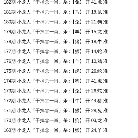
182期 小龙人『干掉㊣一肖』杀 :【兔】 开 41,虎 准
181期 小龙人『干掉㊣一肖』杀 :【马】 开 19,鼠 准
180期 小龙人『干掉㊣一肖』杀 :【兔】 开 21,狗 准
179期 小龙人『干掉㊣一肖』杀 :【羊】 开 15,龙 准
178期 小龙人『干掉㊣一肖』杀 :【猪】 开 18,牛 准
177期 小龙人『干掉㊣一肖』杀 :【猴】 开 14,蛇 准
176期 小龙人『干掉㊣一肖』杀 :【羊】 开 10,鸡 准
175期 小龙人『干掉㊣一肖』杀 :【虎】 开 26,蛇 准
174期 小龙人『干掉㊣一肖』杀 :【狗】 开 41,虎 准
173期 小龙人『干掉㊣一肖』杀 :【兔】 开 26,蛇 准
172期 小龙人『干掉㊣一肖』杀 :【牛】 开 44,猪 准
171期 小龙人『干掉㊣一肖』杀 :【猴】 开 28,兔 准
170期 小龙人『干掉㊣一肖』杀 :【狗】 开 03,龙 准
169期 小龙人『干掉㊣一肖』杀 :【猴】 开 24,羊 准