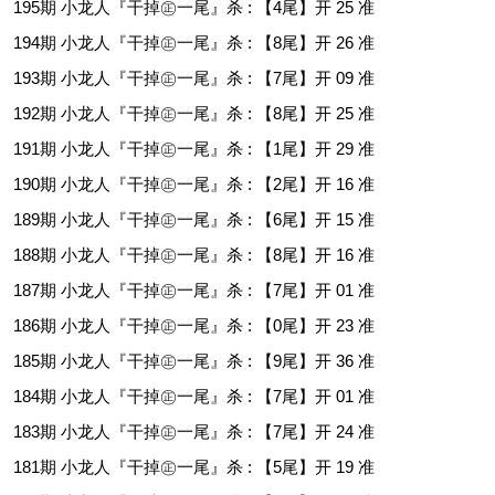
195期 小龙人『干掉㊣一尾』杀 : 【4尾】开 25 准
194期 小龙人『干掉㊣一尾』杀 : 【8尾】开 26 准
193期 小龙人『干掉㊣一尾』杀 : 【7尾】开 09 准
192期 小龙人『干掉㊣一尾』杀 : 【8尾】开 25 准
191期 小龙人『干掉㊣一尾』杀 : 【1尾】开 29 准
190期 小龙人『干掉㊣一尾』杀 : 【2尾】开 16 准
189期 小龙人『干掉㊣一尾』杀 : 【6尾】开 15 准
188期 小龙人『干掉㊣一尾』杀 : 【8尾】开 16 准
187期 小龙人『干掉㊣一尾』杀 : 【7尾】开 01 准
186期 小龙人『干掉㊣一尾』杀 : 【0尾】开 23 准
185期 小龙人『干掉㊣一尾』杀 : 【9尾】开 36 准
184期 小龙人『干掉㊣一尾』杀 : 【7尾】开 01 准
183期 小龙人『干掉㊣一尾』杀 : 【7尾】开 24 准
181期 小龙人『干掉㊣一尾』杀 : 【5尾】开 19 准