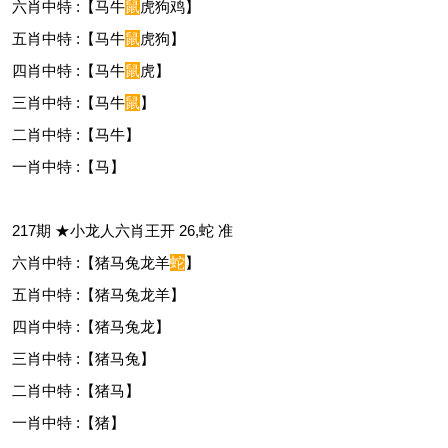
六肖中特 :【马牛
鼠
虎狗鸡】
五肖中特 :【马牛
鼠
虎狗】
四肖中特 :【马牛
鼠
虎】
三肖中特 :【马牛
鼠
】
二肖中特 :【马牛】
一肖中特 :【马】
217期 ★小龙人六肖王开 26,蛇 准
六肖中特 :【猪马兔龙羊
蛇
】
五肖中特 :【猪马兔龙羊】
四肖中特 :【猪马兔龙】
三肖中特 :【猪马兔】
二肖中特 :【猪马】
一肖中特 :【猪】