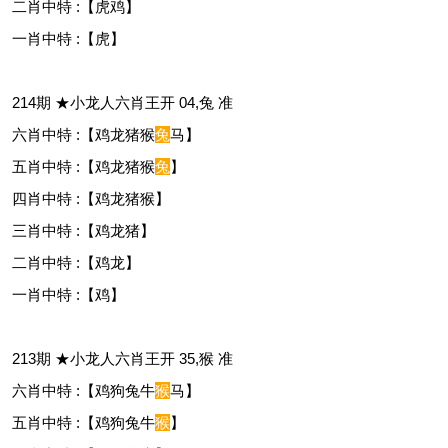
二肖中特 :【虎鸡】
一肖中特 :【虎】
214期 ★小龙人六肖王开 04,兔 准
六肖中特 :【鸡龙猪猴
兔
马】
五肖中特 :【鸡龙猪猴
兔
】
四肖中特 :【鸡龙猪猴】
三肖中特 :【鸡龙猪】
二肖中特 :【鸡龙】
一肖中特 :【鸡】
213期 ★小龙人六肖王开 35,猴 准
六肖中特 :【鸡狗兔牛
猴
马】
五肖中特 :【鸡狗兔牛
猴
】