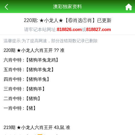
澳彩独家资料
220期: ★小龙人★【⑥肖选①肖】已更新
请牢记本站网址:
818826.com
或
818827.com
温馨提示:为了提高网速，部分连错期数记录已删除
220期 ★小龙人六肖王开 ?? 准
六肖中特 :【猪狗羊兔龙鸡】
五肖中特 :【猪狗羊兔龙】
四肖中特 :【猪狗羊兔】
三肖中特 :【猪狗羊】
二肖中特 :【猪狗】
一肖中特 :【猪】
219期 ★小龙人六肖王开 43,鼠 准