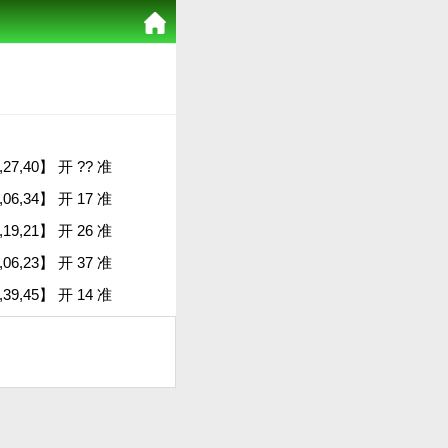
2,27,40】 开 ?? 准
3,06,34】 开 17 准
,30,19,21】 开 26 准
,41,06,23】 开 37 准
2,39,45】 开 14 准