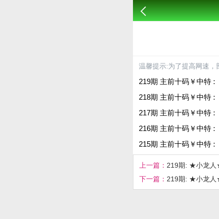
温馨提示:为了提高网速，
219期 主前十码￥中特 : 【33,05
218期 主前十码￥中特 : 【21,04
217期 主前十码￥中特 : 
216期 主前十码￥中特 : 
215期 主前十码￥中特 : 【35,03
上一篇：
219期: ★小
下一篇：
219期: ★小