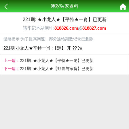
澳彩独家资料
221期: ★小龙人★【平特★一肖】已更新
请牢记本站网址:
818826.com
或
818827.com
温馨提示:为了提高网速，部分连错期数记录已删除
221期 小龙人★平特一肖 :【鸡】 开 ?? 准
上一篇：
221期: ★小龙人★【平特★一尾】已更新
下一篇：
221期: ★小龙人★【野兽与家畜】已更新