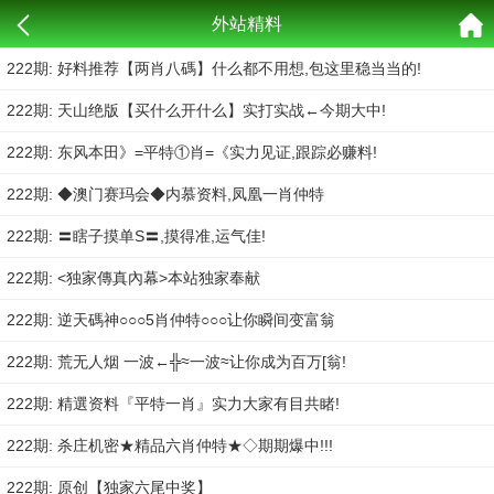
外站精料
222期: 好料推荐【两肖八碼】什么都不用想,包这里稳当当的!
222期: 天山绝版【买什么开什么】实打实战←今期大中!
222期: 东风本田》=平特①肖=《实力见证,跟踪必赚料!
222期: ◆澳门赛玛会◆内慕资料,凤凰一肖仲特
222期: 〓瞎子摸单S〓,摸得准,运气佳!
222期: <独家傳真內幕>本站独家奉献
222期: 逆天碼神○○○5肖仲特○○○让你瞬间变富翁
222期: 荒无人烟 一波←╬≈一波≈让你成为百万[翁!
222期: 精選资料『平特一肖』实力大家有目共睹!
222期: 杀庄机密★精品六肖仲特★◇期期爆中!!!
222期: 原创【独家六尾中奖】