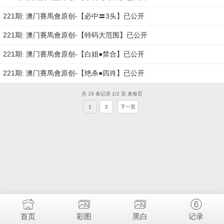
221期: 澳门賽馬會原创-【必中〓3头】已公开
221期: 澳门賽馬會原创-【特码大范围】已公开
221期: 澳门賽馬會原创-【白姐●禁合】已公开
221期: 澳门賽馬會原创-【绝杀●四肖】已公开
共 19 条记录 1/2 页 条每页
1
2
下一页
首页
彩图
黑白
记录