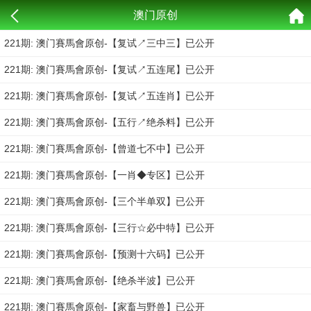
澳门原创
221期: 澳门賽馬會原创-【复试↗三中三】已公开
221期: 澳门賽馬會原创-【复试↗五连尾】已公开
221期: 澳门賽馬會原创-【复试↗五连肖】已公开
221期: 澳门賽馬會原创-【五行↗绝杀料】已公开
221期: 澳门賽馬會原创-【曾道七不中】已公开
221期: 澳门賽馬會原创-【一肖◆专区】已公开
221期: 澳门賽馬會原创-【三个半单双】已公开
221期: 澳门賽馬會原创-【三行☆必中特】已公开
221期: 澳门賽馬會原创-【预测十六码】已公开
221期: 澳门賽馬會原创-【绝杀半波】已公开
221期: 澳门賽馬會原创-【家畜与野兽】已公开