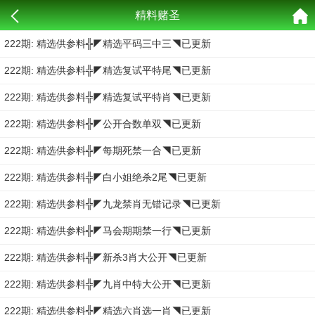
精料赌圣
222期: 精选供参料╬◤精选平码三中三◥已更新
222期: 精选供参料╬◤精选复试平特尾◥已更新
222期: 精选供参料╬◤精选复试平特肖◥已更新
222期: 精选供参料╬◤公开合数单双◥已更新
222期: 精选供参料╬◤每期死禁一合◥已更新
222期: 精选供参料╬◤白小姐绝杀2尾◥已更新
222期: 精选供参料╬◤九龙禁肖无错记录◥已更新
222期: 精选供参料╬◤马会期期禁一行◥已更新
222期: 精选供参料╬◤新杀3肖大公开◥已更新
222期: 精选供参料╬◤九肖中特大公开◥已更新
222期: 精选供参料╬◤精选六肖选一肖◥已更新