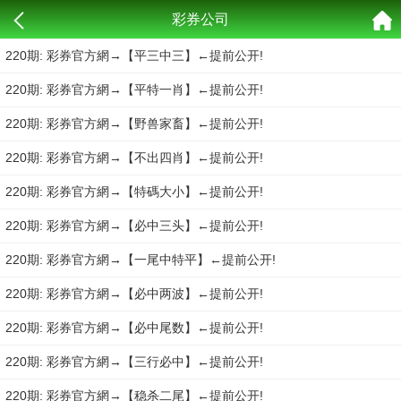
彩券公司
220期: 彩券官方網→【平三中三】←提前公开!
220期: 彩券官方網→【平特一肖】←提前公开!
220期: 彩券官方網→【野兽家畜】←提前公开!
220期: 彩券官方網→【不出四肖】←提前公开!
220期: 彩券官方網→【特碼大小】←提前公开!
220期: 彩券官方網→【必中三头】←提前公开!
220期: 彩券官方網→【一尾中特平】←提前公开!
220期: 彩券官方網→【必中两波】←提前公开!
220期: 彩券官方網→【必中尾数】←提前公开!
220期: 彩券官方網→【三行必中】←提前公开!
220期: 彩券官方網→【稳杀二尾】←提前公开!