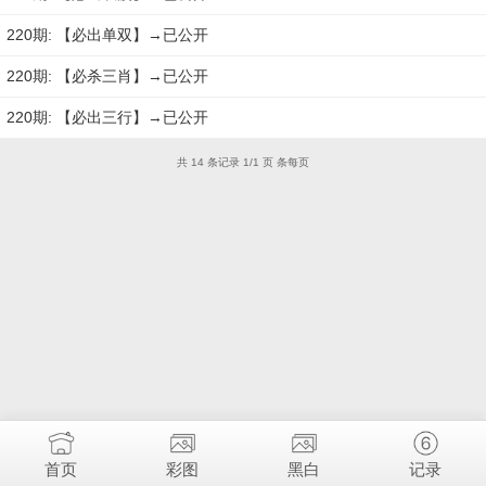
220期: 【必出单双】→已公开
220期: 【必杀三肖】→已公开
220期: 【必出三行】→已公开
共 14 条记录 1/1 页 条每页
首页
彩图
黑白
记录