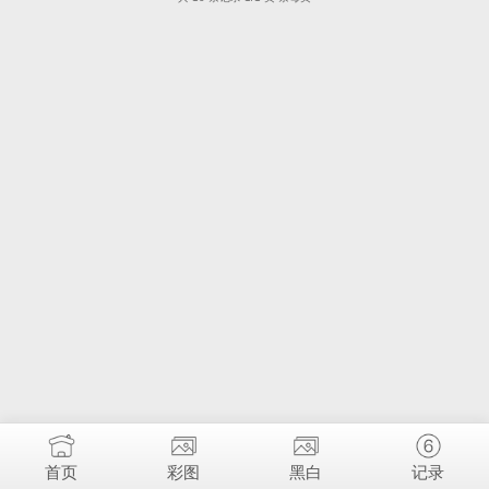
首页
彩图
黑白
记录