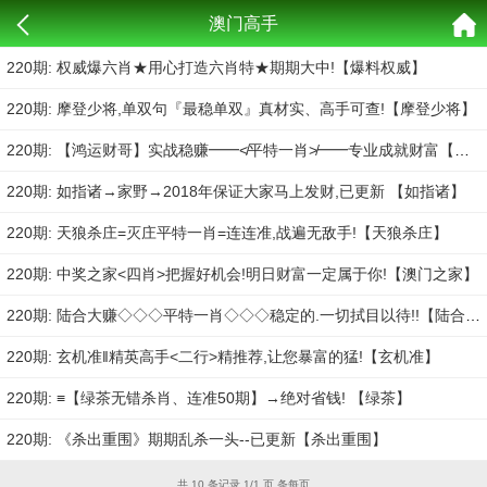
澳门高手
220期: 权威爆六肖★用心打造六肖特★期期大中!【爆料权威】
220期: 摩登少将,单双句『最稳单双』真材实、高手可查!【摩登少将】
220期: 【鸿运财哥】实战稳赚━━≮平特一肖≯━━专业成就财富【鸿运财哥】
220期: 如指诸→家野→2018年保证大家马上发财,已更新 【如指诸】
220期: 天狼杀庄=灭庄平特一肖=连连准,战遍无敌手!【天狼杀庄】
220期: 中奖之家<四肖>把握好机会!明日财富一定属于你!【澳门之家】
220期: 陆合大赚◇◇◇平特一肖◇◇◇稳定的.一切拭目以待!!【陆合大赚】
220期: 玄机准‖精英高手<二行>精推荐,让您暴富的猛!【玄机准】
220期: ≡【绿茶无错杀肖、连准50期】→绝对省钱! 【绿茶】
220期: 《杀出重围》期期乱杀一头--已更新【杀出重围】
共 10 条记录 1/1 页 条每页