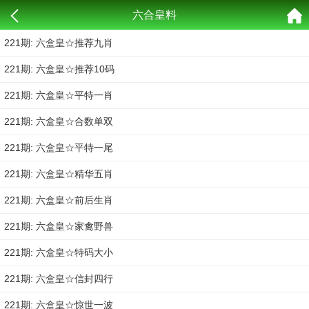
六合皇料
221期: 六盒皇☆推荐九肖
221期: 六盒皇☆推荐10码
221期: 六盒皇☆平特一肖
221期: 六盒皇☆合数单双
221期: 六盒皇☆平特一尾
221期: 六盒皇☆精华五肖
221期: 六盒皇☆前后生肖
221期: 六盒皇☆家禽野兽
221期: 六盒皇☆特码大小
221期: 六盒皇☆信封四行
221期: 六盒皇☆惊世一波