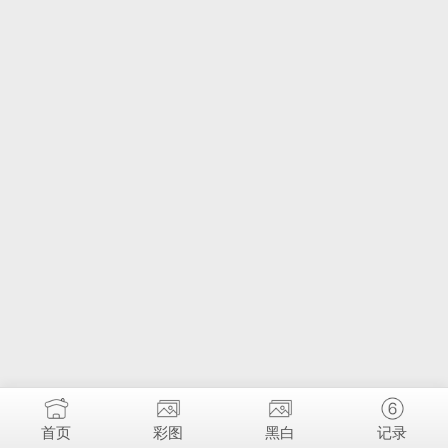
首页
彩图
黑白
记录