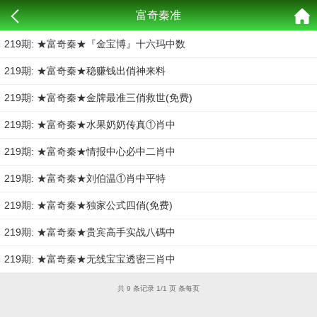
富奇秦准
219期: ★富奇秦★『金宝博』十六玛中数
219期: ★富奇秦★稳赚钱出俏神来料
219期: ★富奇秦★金牌最准三俏救世(免费)
219期: ★富奇秦★水果奶奶传真①肖中
219期: ★富奇秦★情报中心必中二肖中
219期: ★富奇秦★刘伯温①肖中平特
219期: ★富奇秦★独家公式四俏(免费)
219期: ★富奇秦★贵宾高手实战八碼中
219期: ★富奇秦★无线宝宝透密三肖中
共 9 条记录 1/1 页 条每页