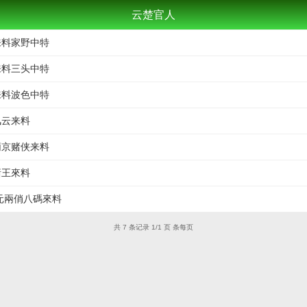
云楚官人
来料家野中特
来料三头中特
来料波色中特
风云来料
葡京赌侠来料
赌王來料
0元兩俏八碼來料
共 7 条记录 1/1 页 条每页