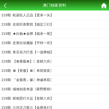
澳门独家资料
219期: 机器狂人正品【度杀一头】
219期: 史前巨兽辉煌【稳定三行】
219期: ★白杨★金牌【稳杀一尾】
219期: 史努比珍藏版【平特一肖】
219期: 浆豆实力打造【一波挣钱】
219期: 【〓蔷薇〓】〖发财六肖〗
219期: 〓【骨傲】〓〖单双致富〗
219期: 『金菊香』爆〖神威单双〗
219期: 城倾创造奇迹《家野辉煌》
219期: 斩相思行大运【发财八肖】
219期: ㊣河北刀客㊣【金牌杀行】