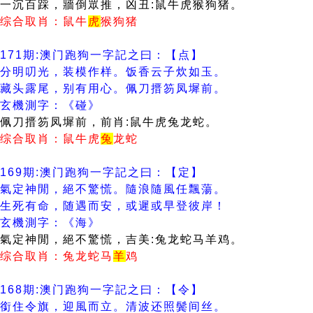
一沉百踩，牆倒眾推，凶丑:鼠牛虎猴狗猪。
综合取肖：鼠牛
虎
猴狗猪
171期:澳门跑狗一字記之曰：【点】
分明叨光，装模作样。饭香云子炊如玉。
藏头露尾，别有用心。佩刀搢笏凤墀前。
玄機測字：《碰》
佩刀搢笏凤墀前，前肖:鼠牛虎兔龙蛇。
综合取肖：鼠牛虎
兔
龙蛇
169期:澳门跑狗一字記之曰：【定】
氣定神閒，絕不驚慌。隨浪隨風任飄蕩。
生死有命，随遇而安，或遲或早登彼岸！
玄機測字：《海》
氣定神閒，絕不驚慌，吉美:兔龙蛇马羊鸡。
综合取肖：兔龙蛇马
羊
鸡
168期:澳门跑狗一字記之曰：【令】
銜住令旗，迎風而立。清波还照鬓间丝。