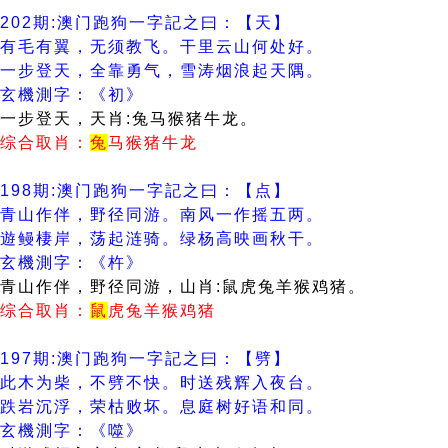
202期:澳门跑狗一字記之曰：【天】
有毛有翼，无须教飞。干里云山何处好。
一步登天，全靠勇气，雪涛烟浪起天隅。
玄機測字：《初》
一步登天，天肖:兔马猴猪牛龙。
综合取肖：
兔
马猴猪牛龙
198期:澳门跑狗一字記之曰：【点】
青山作伴，野径同游。南风一作摇五两。
遊鳗棲岸，荡起涟骑。绿杨高映画秋干。
玄機測字：《杵》
青山作伴，野径同游，山肖:鼠虎兔羊猴鸡猪。
综合取肖：
鼠
虎兔羊猴鸡猪
197期:澳门跑狗一字記之曰：【劈】
此木为柴，不劈不快。时送残辉入夜台。
跌岩沉浮，荣枯败坏。息庭树好语和同。
玄機測字：《噬》