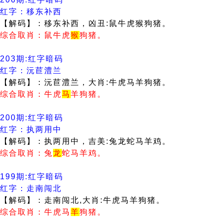
红字：移东补西
【解码】：移东补西，凶丑:鼠牛虎猴狗猪。
综合取肖：鼠牛虎
猴
狗猪。
203期:红字暗码
红字：沅苣澧兰
【解码】：沅苣澧兰，大肖:牛虎马羊狗猪。
综合取肖：牛虎
马
羊狗猪。
200期:红字暗码
红字：执两用中
【解码】：执两用中，吉美:兔龙蛇马羊鸡。
综合取肖：兔
龙
蛇马羊鸡。
199期:红字暗码
红字：走南闯北
【解码】：走南闯北,大肖:牛虎马羊狗猪。
综合取肖：牛虎马
羊
狗猪。