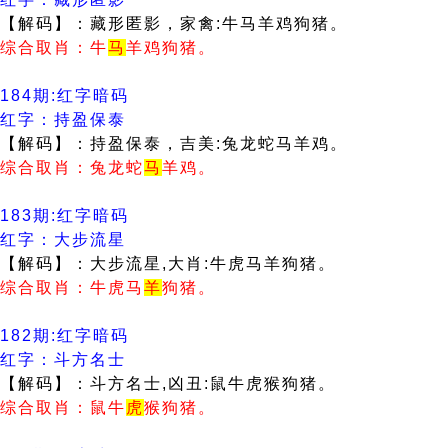
【解码】：藏形匿影，家禽:牛马羊鸡狗猪。
综合取肖：牛
马
羊鸡狗猪。
184期:红字暗码
红字：持盈保泰
【解码】：持盈保泰，吉美:兔龙蛇马羊鸡。
综合取肖：兔龙蛇
马
羊鸡。
183期:红字暗码
红字：大步流星
【解码】：大步流星,大肖:牛虎马羊狗猪。
综合取肖：牛虎马
羊
狗猪。
182期:红字暗码
红字：斗方名士
【解码】：斗方名士,凶丑:鼠牛虎猴狗猪。
综合取肖：鼠牛
虎
猴狗猪。