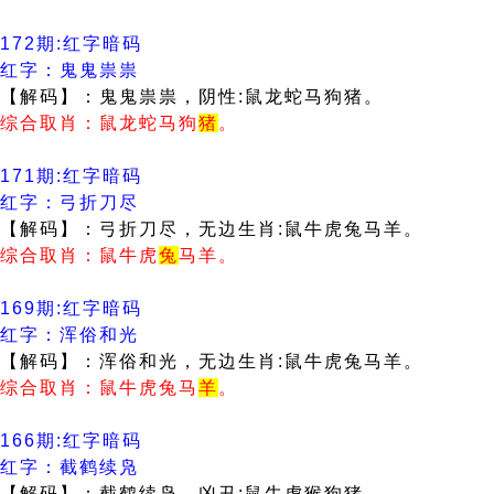
172期:红字暗码
红字：鬼鬼祟祟
【解码】：鬼鬼祟祟，阴性:鼠龙蛇马狗猪。
综合取肖：鼠龙蛇马狗
猪
。
171期:红字暗码
红字：弓折刀尽
【解码】：弓折刀尽，无边生肖:鼠牛虎兔马羊。
综合取肖：鼠牛虎
兔
马羊。
169期:红字暗码
红字：浑俗和光
【解码】：浑俗和光，无边生肖:鼠牛虎兔马羊。
综合取肖：鼠牛虎兔马
羊
。
166期:红字暗码
红字：截鹤续凫
【解码】：截鹤续凫，凶丑:鼠牛虎猴狗猪。