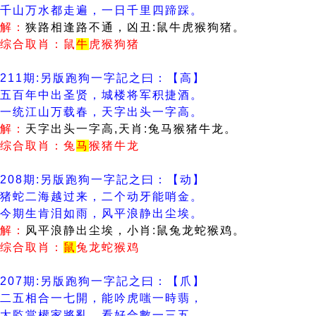
千山万水都走遍，一日千里四蹄踩。
解：
狭路相逢路不通，凶丑:鼠牛虎猴狗猪。
综合取肖：鼠
牛
虎猴狗猪
211期:另版跑狗一字記之曰：【高】
五百年中出圣贤，城楼将军积捷酒。
一统江山万载春，天字出头一字高。
解：
天字出头一字高,天肖:兔马猴猪牛龙。
综合取肖：兔
马
猴猪牛龙
208期:另版跑狗一字記之曰：【动】
猪蛇二海越过来，二个动牙能哨金。
今期生肯泪如雨，风平浪静出尘埃。
解：
风平浪静出尘埃，小肖:鼠兔龙蛇猴鸡。
综合取肖：
鼠
兔龙蛇猴鸡
207期:另版跑狗一字記之曰：【爪】
二五相合一七開，能吟虎嗤一時翡，
太監當權家將亂，看好合數一三五、