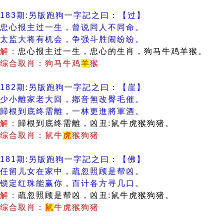
183期:另版跑狗一字記之曰：【过】
忠心报主过一生，曾说同人不同命。
太监大将有机会，争强斗胜闹纷纷。
解：
忠心报主过一生，忠心的生肖，狗马牛鸡羊猴。
综合取肖：狗马牛鸡
羊
猴
182期:另版跑狗一字記之曰：【崖】
少小離家老大回，鄕音無改臀毛催。
歸根到底终需離，一林更進將軍酒。
解：
歸根到底终需離，凶丑:鼠牛虎猴狗猪。
综合取肖：鼠牛
虎
猴狗猪
181期:另版跑狗一字記之曰：【佛】
任留儿女在家中，疏忽照顾是帮凶。
锁定红珠能赢你，百计各方寻几口。
解：
疏忽照顾是帮凶，凶丑:鼠牛虎猴狗猪。
综合取肖：
鼠
牛虎猴狗猪