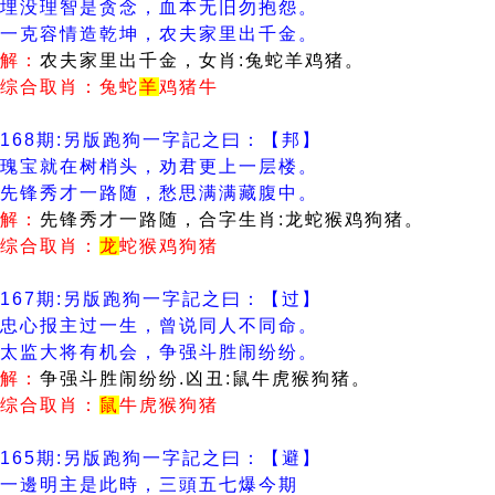
埋没理智是贪念，血本无旧勿抱怨。
一克容情造乾坤，农夫家里出千金。
解：
农夫家里出千金，女肖:兔蛇羊鸡猪。
综合取肖：兔蛇
羊
鸡猪牛
168期:另版跑狗一字記之曰：【邦】
瑰宝就在树梢头，劝君更上一层楼。
先锋秀才一路随，愁思满满藏腹中。
解：
先锋秀才一路随，合字生肖:龙蛇猴鸡狗猪。
综合取肖：
龙
蛇猴鸡狗猪
167期:另版跑狗一字記之曰：【过】
忠心报主过一生，曾说同人不同命。
太监大将有机会，争强斗胜闹纷纷。
解：
争强斗胜闹纷纷.凶丑:鼠牛虎猴狗猪。
综合取肖：
鼠
牛虎猴狗猪
165期:另版跑狗一字記之曰：【避】
一邊明主是此時，三頭五七爆今期