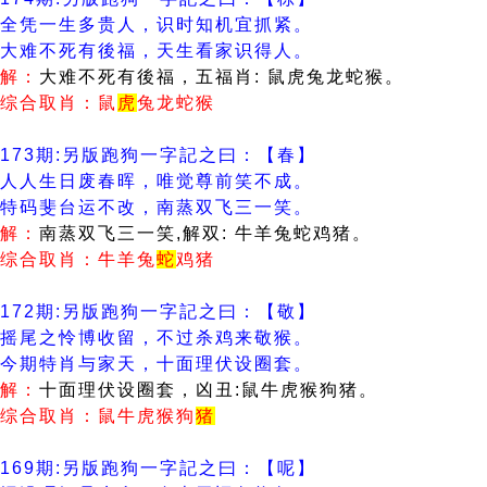
全凭一生多贵人，识时知机宜抓紧。
大难不死有後福，天生看家识得人。
解：
大难不死有後福，五福肖: 鼠虎兔龙蛇猴。
综合取肖：鼠
虎
兔龙蛇猴
173期:另版跑狗一字記之曰：【春】
人人生日废春晖，唯觉尊前笑不成。
特码斐台运不改，南蒸双飞三一笑。
解：
南蒸双飞三一笑,解双: 牛羊兔蛇鸡猪。
综合取肖：牛羊兔
蛇
鸡猪
172期:另版跑狗一字記之曰：【敬】
摇尾之怜博收留，不过杀鸡来敬猴。
今期特肖与家天，十面理伏设圈套。
解：
十面理伏设圈套，凶丑:鼠牛虎猴狗猪。
综合取肖：鼠牛虎猴狗
猪
169期:另版跑狗一字記之曰：【呢】