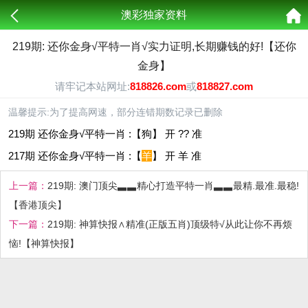
澳彩独家资料
219期: 还你金身√平特一肖√实力证明,长期赚钱的好!【还你
金身】
请牢记本站网址:
818826.com
或
818827.com
温馨提示:为了提高网速，部分连错期数记录已删除
219期 还你金身√平特一肖 :【狗】 开 ?? 准
217期 还你金身√平特一肖 :【
羊
】 开 羊 准
上一篇：
219期: 澳门顶尖▃▃精心打造平特一肖▃▃最精.最准.最稳!
【香港顶尖】
下一篇：
219期: 神算快报∧精准(正版五肖)顶级特√从此让你不再烦
恼!【神算快报】