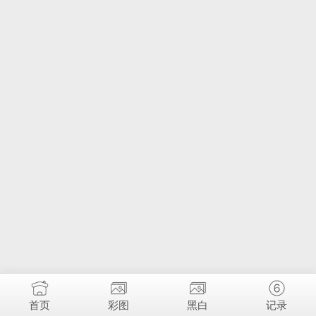
首页
彩图
黑白
记录