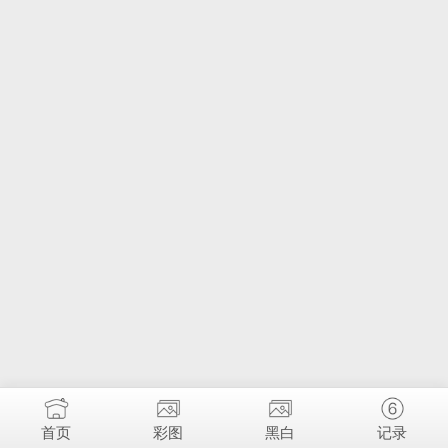
首页
彩图
黑白
记录