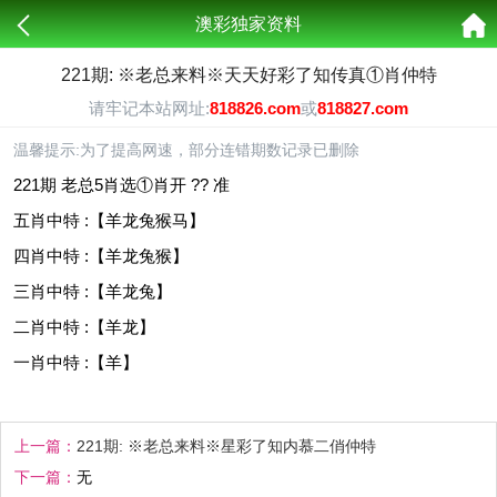
澳彩独家资料
221期: ※老总来料※天天好彩了知传真①肖仲特
请牢记本站网址:
818826.com
或
818827.com
温馨提示:为了提高网速，部分连错期数记录已删除
221期 老总5肖选①肖开 ?? 准
五肖中特 :【羊龙兔猴马】
四肖中特 :【羊龙兔猴】
三肖中特 :【羊龙兔】
二肖中特 :【羊龙】
一肖中特 :【羊】
上一篇：
221期: ※老总来料※星彩了知内慕二俏仲特
下一篇：
无