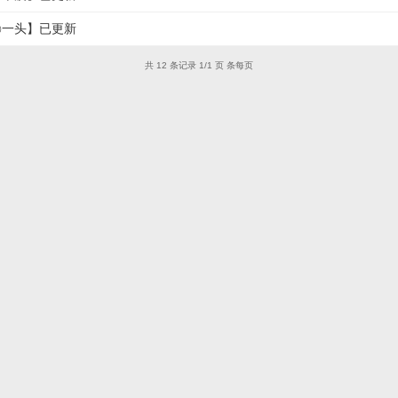
掉㊣一头】已更新
共 12 条记录 1/1 页 条每页